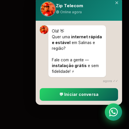
×
Zip Telecom
🟢 Online agora
Olá! 👋
Quer uma
internet rápida
e estável
em Salinas e
região?
Fale com a gente —
instalação grátis
e sem
fidelidade! ⚡
agora ✓✓
💬 Iniciar conversa